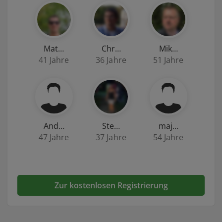
Mat…
Chr…
Mik…
41 Jahre
36 Jahre
51 Jahre
And…
Ste…
maj…
47 Jahre
37 Jahre
54 Jahre
Zur kostenlosen Registrierung