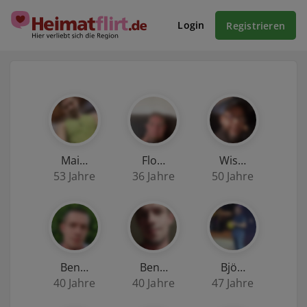
Login
Registrieren
Mai…
Flo…
Wis…
53 Jahre
36 Jahre
50 Jahre
Ben…
Ben…
Bjö…
40 Jahre
40 Jahre
47 Jahre