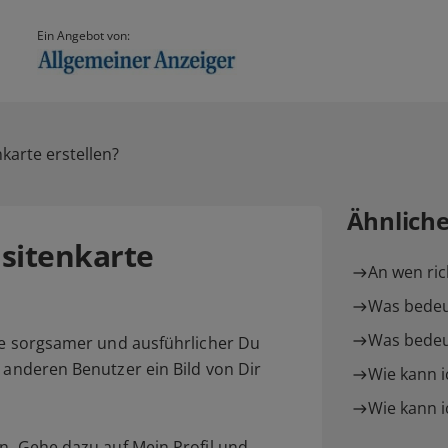
Ein Angebot von:
karte erstellen?
Ähnlich
isitenkarte
An wen rich
Was bedeu
Was bedeu
 Je sorgsamer und ausführlicher Du
e anderen Benutzer ein Bild von Dir
Wie kann i
Wie kann i
rn. Gehe dazu auf
Mein Profil
und