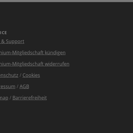
ICE
e & Support
ium-Mitgliedschaft kündigen
ium-Mitgliedschaft widerrufen
enschutz
/
Cookies
ressum
/
AGB
emap
/
Barrierefreiheit