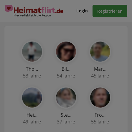
Login
Registrieren
Tho…
Bil…
Mar…
53 Jahre
54 Jahre
45 Jahre
Hei…
Ste…
Fro…
49 Jahre
37 Jahre
55 Jahre